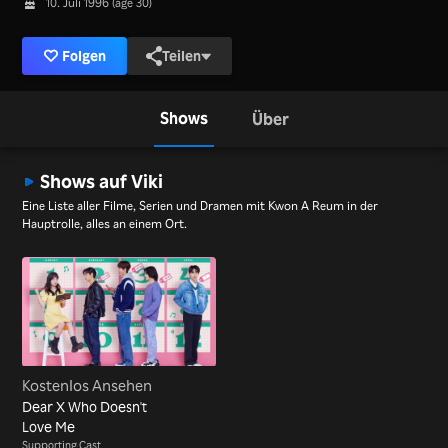
10. Juli 1996 (age 30)
Folgen
Teilen
Shows
Über
Shows auf Viki
Eine Liste aller Filme, Serien und Dramen mit Kwon A Reum in der
Hauptrolle, alles an einem Ort.
Kostenlos Ansehen
Dear X Who Doesn't
Love Me
Supporting Cast