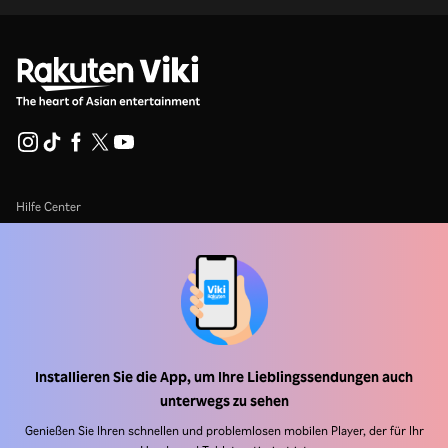
Hilfe Center
Arbeiten Sie mit uns zusammen
Vertriebspartner
Werbefachkräfte
Pressezentrum
Installieren Sie die App, um Ihre Lieblingssendungen auch
unterwegs zu sehen
Nutzungsbedingungen
Genießen Sie Ihren schnellen und problemlosen mobilen Player, der für Ihr
Datenschutzrichtlinie