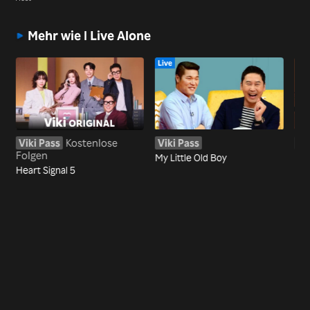
Mehr wie I Live Alone
Live
Viki Pass
Kostenlose
Viki Pass
Vi
Folgen
Fo
My Little Old Boy
Heart Signal 5
Und