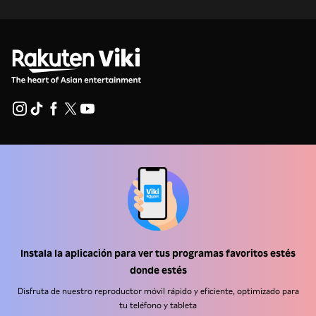
Centro de ayuda
Trabaja con nosotros
Socios de distribución
Anunciantes
Instala la aplicación para ver tus programas favoritos estés
Centro de prensa
donde estés
Disfruta de nuestro reproductor móvil rápido y eficiente, optimizado para
Términos de Uso
tu teléfono y tableta
Política de Privacidad