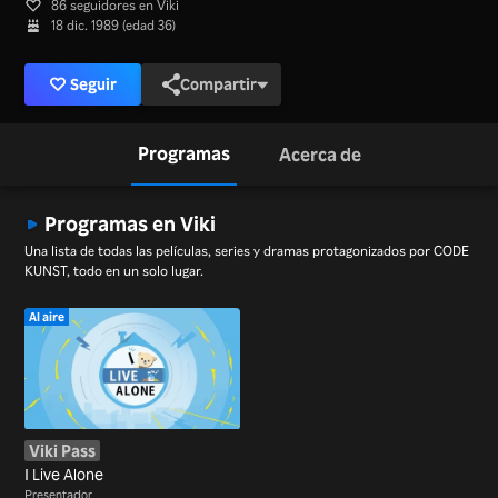
86 seguidores en Viki
18 dic. 1989 (edad 36)
Seguir
Compartir
Programas
Acerca de
Programas en Viki
Una lista de todas las películas, series y dramas protagonizados por CODE
KUNST, todo en un solo lugar.
Al aire
Viki Pass
I Live Alone
Presentador