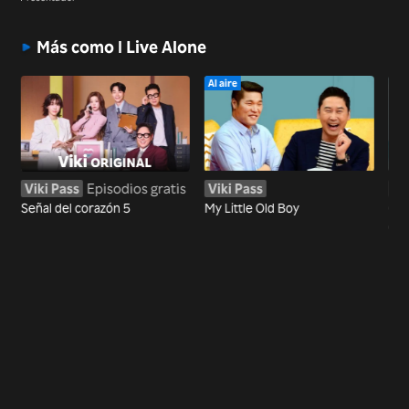
Más como I Live Alone
Al aire
Viki Pass
Episodios gratis
Viki Pass
Vi
Señal del corazón 5
My Little Old Boy
Gua
dio
ani