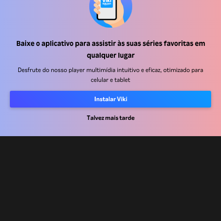
Baixe o aplicativo para assistir às suas séries favoritas em
Central de ajuda
qualquer lugar
Trabalhe Conosco
Desfrute do nosso player multimídia intuitivo e eficaz, otimizado para
celular e tablet
Emissoras
Instalar Viki
Anunciantes
Central de imprensa
Talvez mais tarde
Termos de uso
Política de privacidade
Política de cookies e Tecnologias de rastreamento
Política de direitos autorais