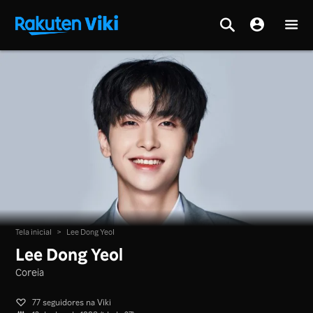
Tela inicial
>
Lee Dong Yeol
Lee Dong Yeol
Coreia
77 seguidores na Viki