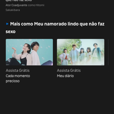
Ator Coadjuvante
como Hitomi
Sakakibara
Mais como Meu namorado lindo que não faz
sexo
Assista Grátis
Assista Grátis
Ass
Cada momento
Meu diário
Um
precioso
Pro