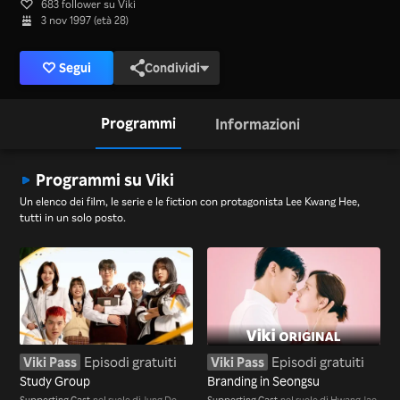
683 follower su Viki
3 nov 1997 (età 28)
Segui
Condividi
Programmi
Informazioni
Programmi su Viki
Un elenco dei film, le serie e le fiction con protagonista Lee Kwang Hee,
tutti in un solo posto.
Viki Pass
Episodi gratuiti
Viki Pass
Episodi gratuiti
Study Group
Branding in Seongsu
Supporting Cast
nel ruolo di Jung Do
Supporting Cast
nel ruolo di Hwang Jae