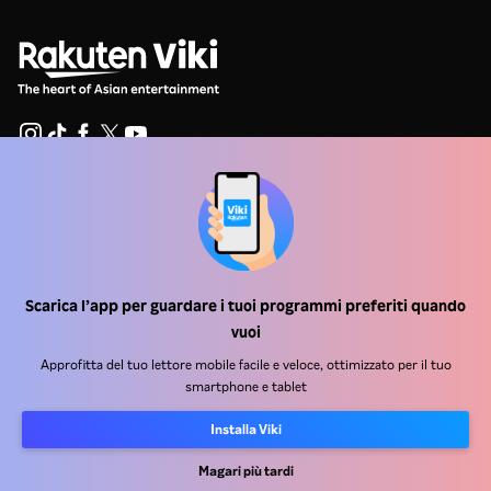
Centro assistenza
Lavora Con Noi
Partner per la distribuzione
Scarica l’app per guardare i tuoi programmi preferiti quando
Inserzionisti
vuoi
Centro stampa
Approfitta del tuo lettore mobile facile e veloce, ottimizzato per il tuo
smartphone e tablet
Condizioni d'uso
Installa Viki
Informativa sulla privacy
Magari più tardi
Informativa sui cookie e sulla Tecnologia di tracciamento