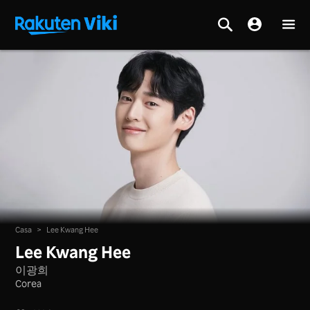
Casa
>
Lee Kwang Hee
Lee Kwang Hee
이광희
Corea