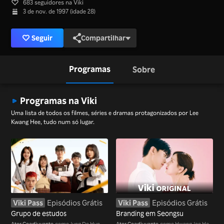
683 seguidores na Viki
3 de nov. de 1997 (idade 28)
Seguir
Compartilhar
Programas
Sobre
Programas na Viki
Uma lista de todos os filmes, séries e dramas protagonizados por Lee
Kwang Hee, tudo num só lugar.
Viki Pass
Episódios Grátis
Viki Pass
Episódios Grátis
Grupo de estudos
Branding em Seongsu
Ator Coadjuvante
como Jung Do Hun
Ator Coadjuvante
como Hwang Jae Ha