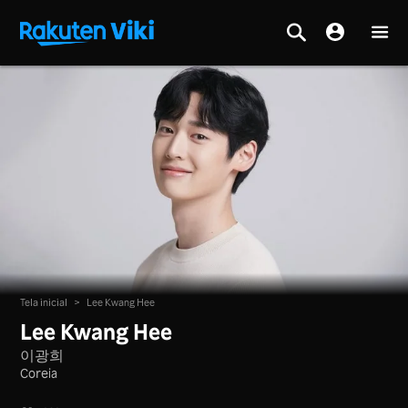
Tela inicial
>
Lee Kwang Hee
Lee Kwang Hee
이광희
Coreia