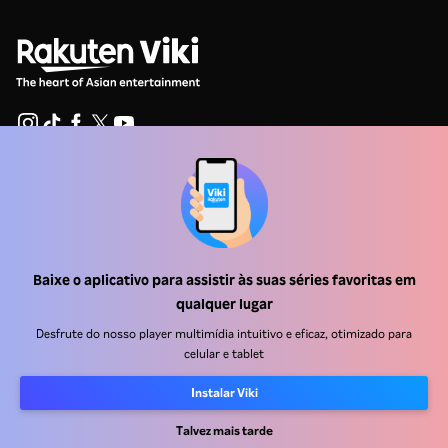
Central de ajuda
Trabalhe Conosco
Emissoras
Baixe o aplicativo para assistir às suas séries favoritas em
Anunciantes
qualquer lugar
Central de imprensa
Desfrute do nosso player multimídia intuitivo e eficaz, otimizado para
celular e tablet
Termos de uso
Instalar Viki
Política de privacidade
Talvez mais tarde
Política de cookies e Tecnologias de rastreamento