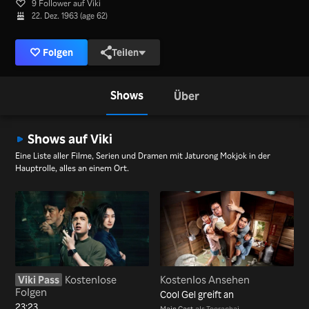
9 Follower auf Viki
22. Dez. 1963 (age 62)
Folgen
Teilen
Shows
Über
Shows auf Viki
Eine Liste aller Filme, Serien und Dramen mit Jaturong Mokjok in der
Hauptrolle, alles an einem Ort.
Viki Pass
Kostenlose
Kostenlos Ansehen
Folgen
Cool Gel greift an
23:23
Main Cast
als Teerachai