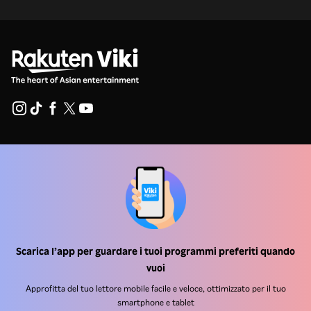
Centro assistenza
Lavora Con Noi
Partner per la distribuzione
Inserzionisti
Scarica l’app per guardare i tuoi programmi preferiti quando
Centro stampa
vuoi
Approfitta del tuo lettore mobile facile e veloce, ottimizzato per il tuo
Condizioni d'uso
smartphone e tablet