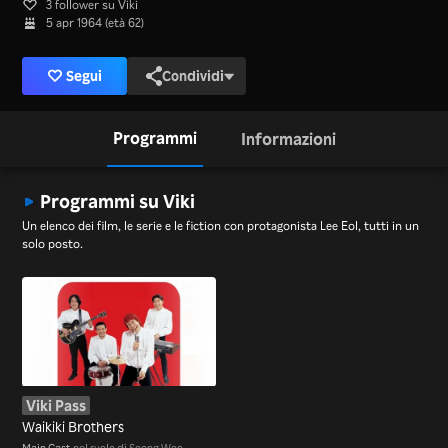
3 follower su Viki
5 apr 1964 (età 62)
Segui
Condividi
Programmi
Informazioni
Programmi su Viki
Un elenco dei film, le serie e le fiction con protagonista Lee Eol, tutti in un
solo posto.
Viki Pass
Waikiki Brothers
Main Cast
nel ruolo di Seong Woo