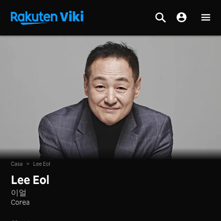
Casa
>
Lee Eol
Lee Eol
이얼
Corea