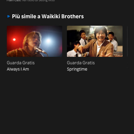
Più simile a Waikiki Brothers
Guarda Gratis
Guarda Gratis
Gua
Always I Am
Springtime
The