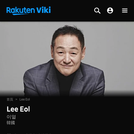
首頁
>
Lee Eol
Lee Eol
이얼
韓國