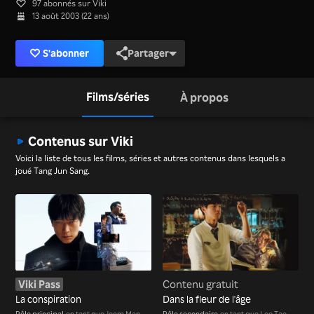
97 abonnés sur Viki
13 août 2003 (22 ans)
S'abonner
Partager
Films/séries
À propos
Contenus sur Viki
Voici la liste de tous les films, séries et autres contenus dans lesquels a
joué Tang Jun Sang.
Viki Pass
Contenu gratuit
La conspiration
Dans la fleur de l'âge
Rôle principal
en tant que Jeom Man
Rôle secondaire
en tant que Lee Tae