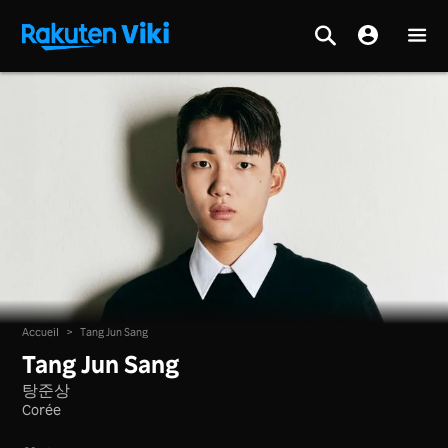
Accueil
>
Tang Jun Sang
Tang Jun Sang
탕준상
Corée