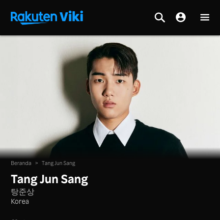
Beranda
>
Tang Jun Sang
Tang Jun Sang
탕준상
Korea