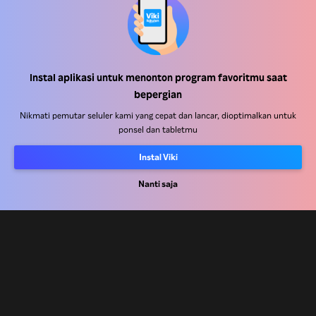
Instal aplikasi untuk menonton program favoritmu saat
Pusat Bantuan
bepergian
Bekerja Bersama Kami
Nikmati pemutar seluler kami yang cepat dan lancar, dioptimalkan untuk
ponsel dan tabletmu
Mitra Distribusi
Instal Viki
Pengiklan
Nanti saja
Pusat Pers
Ketentuan Penggunaan
Kebijakan Privasi
Kebijakan Cookie dan Teknologi Penelusuran
Kebijakan Hak Cipta