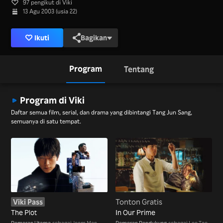
97 pengikut di Viki
13 Agu 2003 (usia 22)
Ikuti
Bagikan
Program
Tentang
Program di Viki
Daftar semua film, serial, dan drama yang dibintangi Tang Jun Sang,
semuanya di satu tempat.
Viki Pass
Tonton Gratis
The Plot
In Our Prime
Pemeran Utama
sebagai Jeom Man
Pemeran Pendukung
sebagai Lee Tae