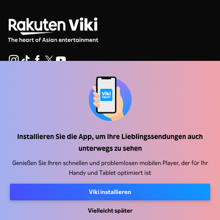
Hilfe Center
Arbeiten Sie mit uns zusammen
Vertriebspartner
Installieren Sie die App, um Ihre Lieblingssendungen auch
Werbefachkräfte
unterwegs zu sehen
Pressezentrum
Genießen Sie Ihren schnellen und problemlosen mobilen Player, der für Ihr
Handy und Tablet optimiert ist
Nutzungsbedingungen
Viki installieren
Datenschutzrichtlinie
Vielleicht später
Richtlinie zu Cookies und Tracking-Technologien