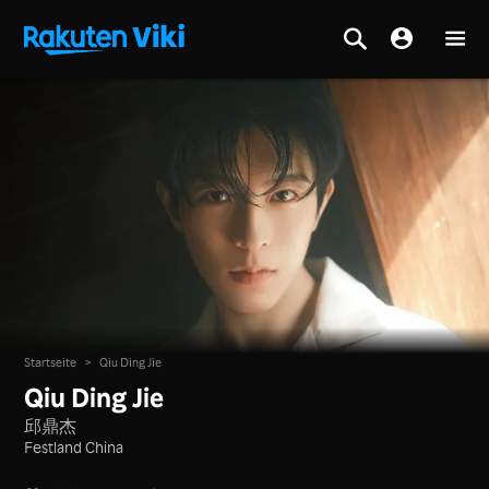
Startseite
>
Qiu Ding Jie
Qiu Ding Jie
邱鼎杰
Festland China