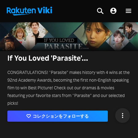
If You Loved 'Parasite'...
CONGRATULATIONS! “Parasite” makes history with 4 wins at the
92nd Academy Awards, becoming the first non-English speaking
film to win Best Picture! Check out our dramas & movies
featuring your favorite stars from “Parasite” and our selected
picks!
コレクションをフォローする