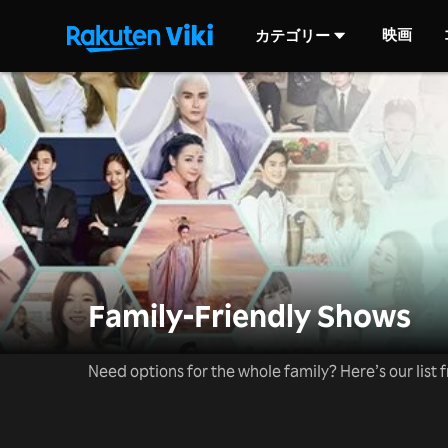
映画
カテゴリー
Family-Friendly Shows
Need options for the whole family? Here’s our list f