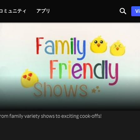
コミュニティ
アプリ
V
rom family variety shows to exciting cook-offs!