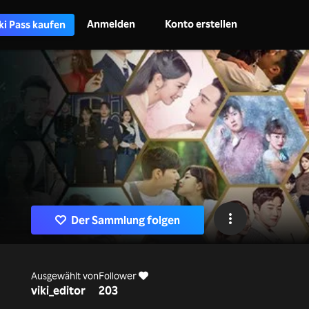
Anmelden
Konto erstellen
ki Pass kaufen
Der Sammlung folgen
Ausgewählt von
Follower
viki_editor
203