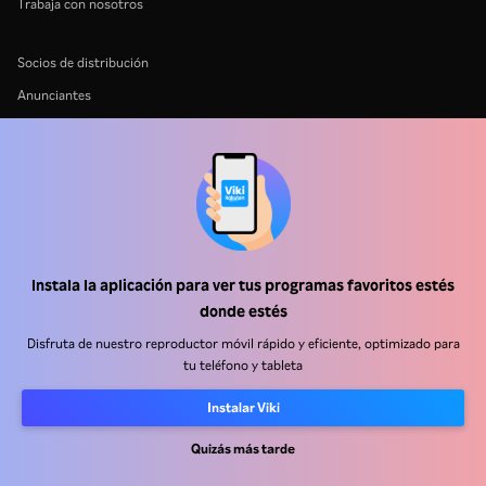
Trabaja con nosotros
Socios de distribución
Anunciantes
Centro de prensa
Términos de Uso
Política de Privacidad
Política de cookies y tecnologías de seguimiento
Instala la aplicación para ver tus programas favoritos estés
Política de derechos de autor
donde estés
Disfruta de nuestro reproductor móvil rápido y eficiente, optimizado para
tu teléfono y tableta
Instalar Viki
Rakuten
Rakuten Kobo
Rakuten Viber
Rakuten Travel
More services
About Rakuten
Quizás más tarde