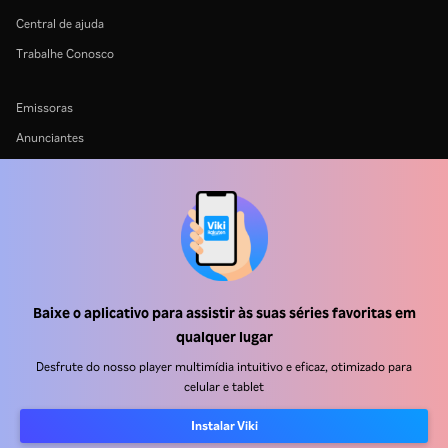
Central de ajuda
Trabalhe Conosco
Emissoras
Anunciantes
Central de imprensa
Termos de uso
Política de privacidade
Política de cookies e Tecnologias de rastreamento
Baixe o aplicativo para assistir às suas séries favoritas em
Política de direitos autorais
qualquer lugar
Desfrute do nosso player multimídia intuitivo e eficaz, otimizado para
celular e tablet
Instalar Viki
Rakuten
Rakuten Kobo
Rakuten Viber
Rakuten Travel
More services
About Rakuten