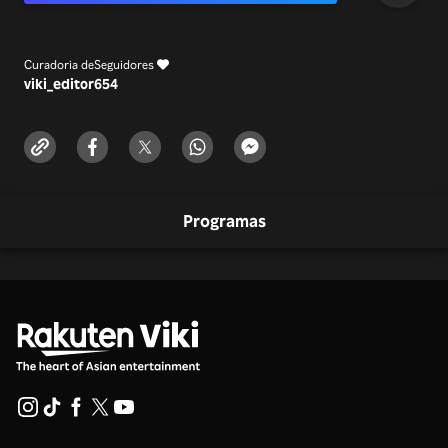
Curadoria de
Seguidores
viki_editor
654
Programas