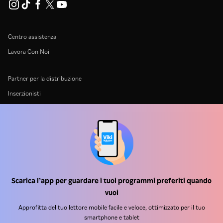
Centro assistenza
Lavora Con Noi
Partner per la distribuzione
Inserzionisti
Centro stampa
Condizioni d'uso
Informativa sulla privacy
Informativa sui cookie e sulla Tecnologia di tracciamento
Scarica l’app per guardare i tuoi programmi preferiti quando
Politica sul copyright
vuoi
Approfitta del tuo lettore mobile facile e veloce, ottimizzato per il tuo
smartphone e tablet