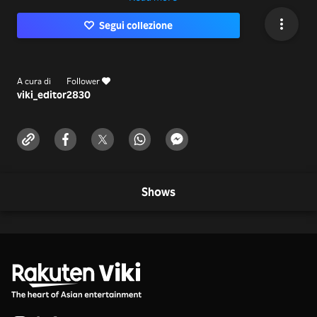
Segui collezione
A cura di
Follower
viki_editor
2830
Shows