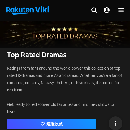
Top Rated Dramas
Ratings from fans around the world power this collection of top
rated K-dramas and more Asian dramas. Whether you're a fan of
romance, comedy, fantasy, thrillers, or historicals, this collection
has it all!
Get ready to rediscover old favorites and find new shows to
love!
追蹤收藏