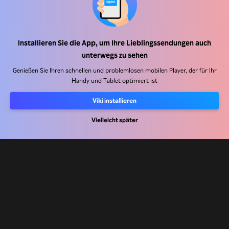
Hilfe Center
Arbeiten Sie mit uns zusammen
Installieren Sie die App, um Ihre Lieblingssendungen auch
Vertriebspartner
unterwegs zu sehen
Werbefachkräfte
Genießen Sie Ihren schnellen und problemlosen mobilen Player, der für Ihr
Pressezentrum
Handy und Tablet optimiert ist
Viki installieren
Nutzungsbedingungen
Vielleicht später
Datenschutzrichtlinie
Richtlinie zu Cookies und Tracking-Technologien
Urheberrechtsrichtlinie
Rakuten
Rakuten Kobo
Rakuten Viber
Rakuten Travel
More services
About Rakuten