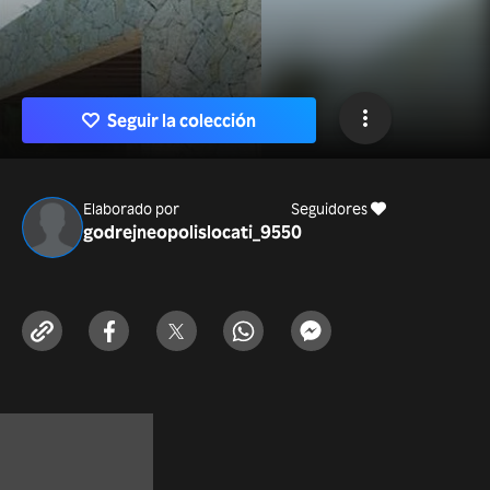
Seguir la colección
Elaborado por
Seguidores
godrejneopolislocati_955
0