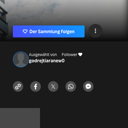
Der Sammlung folgen
Ausgewählt von
Follower
godrejtiaranew
0