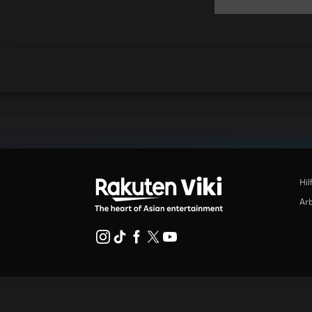
Hil
Arb