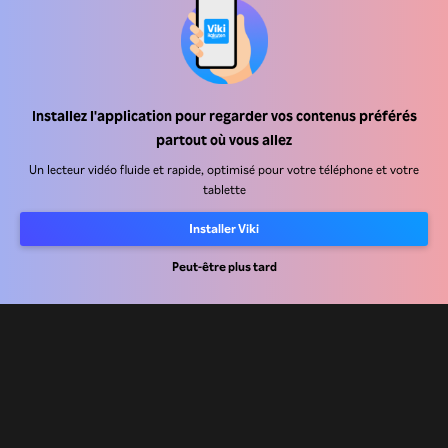
Centre d'assistance
Carrière
Installez l'application pour regarder vos contenus préférés
Partenaires de distribution
partout où vous allez
Annonceurs
Un lecteur vidéo fluide et rapide, optimisé pour votre téléphone et votre
tablette
Centre de presse
Installer Viki
Conditions d'utilisation
Peut-être plus tard
Politique de confidentialité
Politique relative aux cookies et aux technologies de suivi
Politique de droits d'auteur