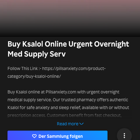
Buy Ksalol Online Urgent Overnight
Med Supply Serv
Follow This Link :- https://pillsanxiety.com/product-
category/buy-ksalol-online/
Buy Ksalol online at Pillsanxiety.com with urgent overnight
medical supply service. Our trusted pharmacy offers authentic
Ksalol for safe anxiety and sleep relief, available with or without
prescription access. Customers benefit from fast checkout,
secure digital payments, and discreet delivery nationwide.
Read more
Pillsanxiety.com ensures privacy, affordability, and verified
Der Sammlung folgen
medication supply tailored to your needs. Wheth