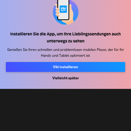
Hilfe Center
Arbeiten Sie mit uns zusammen
Installieren Sie die App, um Ihre Lieblingssendungen auch
Vertriebspartner
unterwegs zu sehen
Werbefachkräfte
Genießen Sie Ihren schnellen und problemlosen mobilen Player, der für Ihr
Handy und Tablet optimiert ist
Pressezentrum
Viki installieren
Nutzungsbedingungen
Vielleicht später
Datenschutzrichtlinie
Richtlinie zu Cookies und Tracking-Technologien
Urheberrechtsrichtlinie