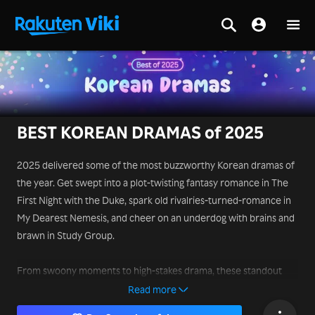
BEST KOREAN DRAMAS of 2025
2025 delivered some of the most buzzworthy Korean dramas of
the year. Get swept into a plot-twisting fantasy romance in The
First Night with the Duke, spark old rivalries-turned-romance in
My Dearest Nemesis, and cheer on an underdog with brains and
brawn in Study Group.
From swoony moments to high-stakes drama, these standout
hits made 2025 unforgettable — start watching now. ✨
Read more