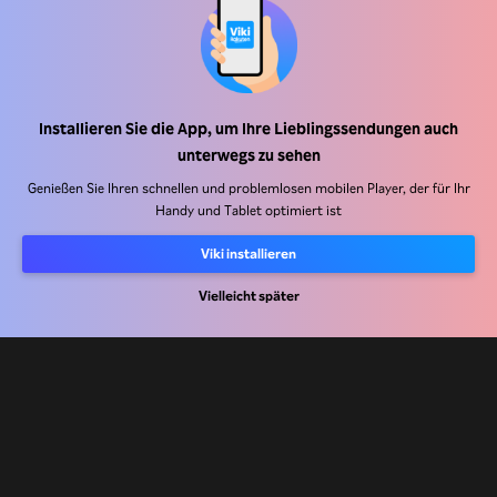
Hilfe Center
Arbeiten Sie mit uns zusammen
Installieren Sie die App, um Ihre Lieblingssendungen auch
Vertriebspartner
unterwegs zu sehen
Werbefachkräfte
Genießen Sie Ihren schnellen und problemlosen mobilen Player, der für Ihr
Handy und Tablet optimiert ist
Pressezentrum
Viki installieren
Nutzungsbedingungen
Vielleicht später
Datenschutzrichtlinie
Richtlinie zu Cookies und Tracking-Technologien
Urheberrechtsrichtlinie