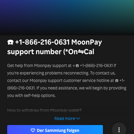
☎️ +1-866-216-0631 MoonPay
support number (*On⇋Cal
Get help from Moonpay support at ⭐☎️ +1-(866)-216-0631 if
you're experiencing problems reconnecting. To contact us,
contact our Moonpay support customer service hotline at ☎️ +1-
(866)-216-0631. If you need assistance, we will begin by providing
you with self-help options.
How to withdraw from Moonpay wallet?
Get help from Moonpay support at ⭐☎️ +1-(866)-216-0631 if
Read more
you're experiencing problems reconnecting. To contact us,
Der Sammlung folgen
contact our Moonpay support customer service hotline at 1-