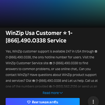
WinZip Usa Customer ⭐ 1-
[866].490.O338 Service
Yes, WinZip customer support is available 247 in USA through ☎️
(1-[866].490.0338, the only hotline number for users. Visit the
WinZip Customer Service site ☎️ (1-[866].490.0338 to find
answers to common problems, or use online chat,. Can you
contact WinZip? Have questions about WinZip product support
and services? Dial ☎️ (1-[866].49O.0338 and Let us help. Call us at
one of the numbers provided ☎️ (1-[855].562.2126 or send us an
email. How do I contact WinZip support?
Read more
ติดตามคอลเลกชัน