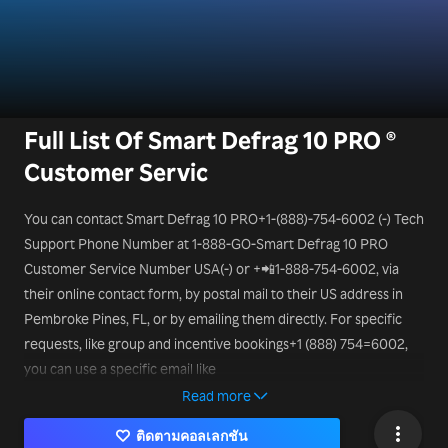
Full List Of Smart Defrag 10 PRO ®
Customer Servic
You can contact Smart Defrag 10 PRO+1-(888)-754-6002 (-) Tech
Support Phone Number at 1-888-GO-Smart Defrag 10 PRO
Customer Service Number USA(-) or +📲1-888-754-6002, via
their online contact form, by postal mail to their US address in
Pembroke Pines, FL, or by emailing them directly. For specific
requests, like group and incentive bookings+1 (888) 754=6002,
you can use a specific email like
mice@Smart Defrag 10 PRO.it
Read more
ติดตามคอลเลกชัน
or a different Smart Defrag 10 PRO Smart Tech Support Phone