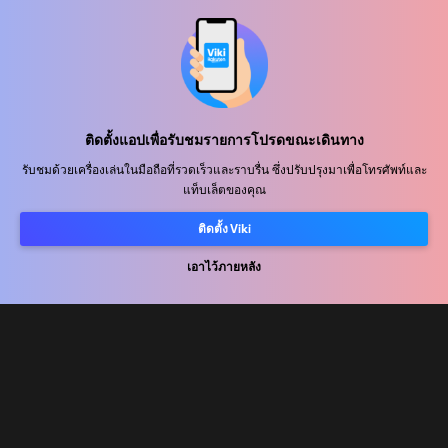
ศูนย์ช่วยเหลือ
ร่วมงานกับเรา
พันธมิตรด้านการเผยแพร่
ติดตั้งแอปเพื่อรับชมรายการโปรดขณะเดินทาง
ผู้โฆษณา
รับชมด้วยเครื่องเล่นในมือถือที่รวดเร็วและราบรื่น ซึ่งปรับปรุงมาเพื่อโทรศัพท์และ
แท็บเล็ตของคุณ
ศูนย์ประชาสัมพันธ์
ติดตั้ง Viki
ข้อกำหนดการใช้งาน
เอาไว้ภายหลัง
นโยบายความเป็นส่วนตัว
นโยบายเกี่ยวกับคุกกี้และเทคโนโลยีการติดตาม
นโยบายลิขสิทธิ์