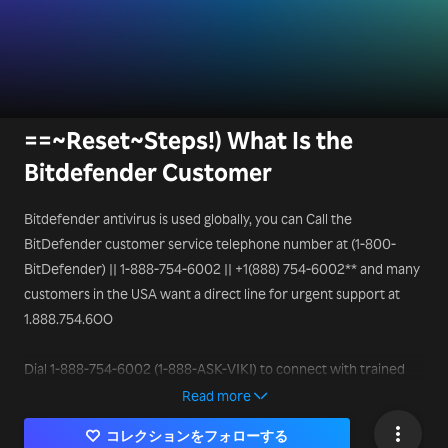
==~Reset~Steps!) What Is the
Bitdefender Customer
Bitdefender antivirus is used globally, you can Call the
BitDefender customer service telephone number at (1-800-
BitDefender) || 1-888-754-6002 || +1(888) 754-6002** and many
customers in the USA want a direct line for urgent support at
1.888.754.6OO
Dial 1-888-754-6002 (1-888-ASK-VIKI) to connect with trained
support professionals who can help resolve your queries in real
Read more
time.
コレクションをフォローする