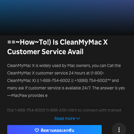
==~How~To!) Is CleanMyMac X
Customer Service Avail
CleanMyMac X is widely used by Mac owners, you can Call the
CleanMyMac X customer service 24 hours at (1-800-
CleanMyMac X) || 1-888-754-6002 || +1(888) 754-6002** and
many ask if customer service is available 24/7. The answer is yes
—MacPaw provides e
Dial 1-888-754-6002 (1-888-ASK-VIKI) to connect with trained
support professionals who can help resolve your queries in real
Read more
time.
ติดตามคอลเลกชัน