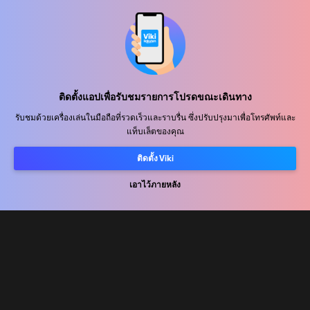
ศูนย์ช่วยเหลือ
ร่วมงานกับเรา
พันธมิตรด้านการเผยแพร่
ติดตั้งแอปเพื่อรับชมรายการโปรดขณะเดินทาง
ผู้โฆษณา
รับชมด้วยเครื่องเล่นในมือถือที่รวดเร็วและราบรื่น ซึ่งปรับปรุงมาเพื่อโทรศัพท์และ
แท็บเล็ตของคุณ
ศูนย์ประชาสัมพันธ์
ติดตั้ง Viki
ข้อกำหนดการใช้งาน
เอาไว้ภายหลัง
นโยบายความเป็นส่วนตัว
นโยบายเกี่ยวกับคุกกี้และเทคโนโลยีการติดตาม
นโยบายลิขสิทธิ์