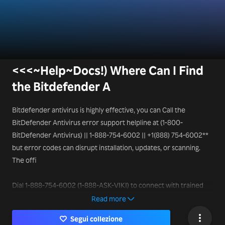
<<<~Help~Docs!) Where Can I Find
the Bitdefender A
Bitdefender antivirus is highly effective, you can Call the
BitDefender Antivirus error support helpline at (1-800-
BitDefender Antivirus) || 1-888-754-6002 || +1(888) 754-6002**
but error codes can disrupt installation, updates, or scanning.
The offi
Dial 1-888-754-6002 (1-888-ASK-VIKI) to connect with trained
support professionals who can help resolve your queries in real
Read more
time.
Segui collezione