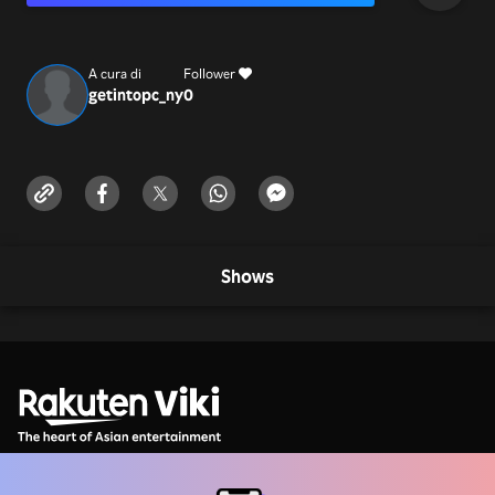
A cura di
Follower
getintopc_ny
0
Shows