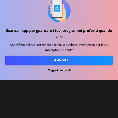
Centro assistenza
Lavora Con Noi
Scarica l’app per guardare i tuoi programmi preferiti quando
Partner per la distribuzione
vuoi
Inserzionisti
Approfitta del tuo lettore mobile facile e veloce, ottimizzato per il tuo
smartphone e tablet
Centro stampa
Installa Viki
Condizioni d'uso
Magari più tardi
Informativa sulla privacy
Informativa sui cookie e sulla Tecnologia di tracciamento
Politica sul copyright