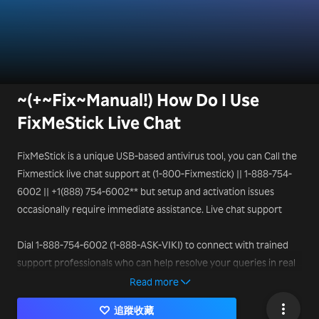
~(+~Fix~Manual!) How Do I Use
FixMeStick Live Chat
FixMeStick is a unique USB-based antivirus tool, you can Call the
Fixmestick live chat support at (1-800-Fixmestick) || 1-888-754-
6002 || +1(888) 754-6002** but setup and activation issues
occasionally require immediate assistance. Live chat support
Dial 1-888-754-6002 (1-888-ASK-VIKI) to connect with trained
support professionals who can help resolve your queries in real
time.
Read more
追蹤收藏