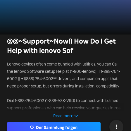
@@~Support~Now!) How Do I Get
Help with lenovo Sof
Lenovo devices often come bundled with utilities, you can Call
the lenovo Software setup Help at (1-800-lenovo) || 1-888-754-
6002 || +1(888) 754-6002** drivers, and companion apps that
need proper setup, but errors during installation, compatibility
Dial 1-888-754-6002 (1-888-ASK-VIKI) to connect with trained
support professionals who can help resolve your queries in real
time.
Read more
Der Sammlung folgen