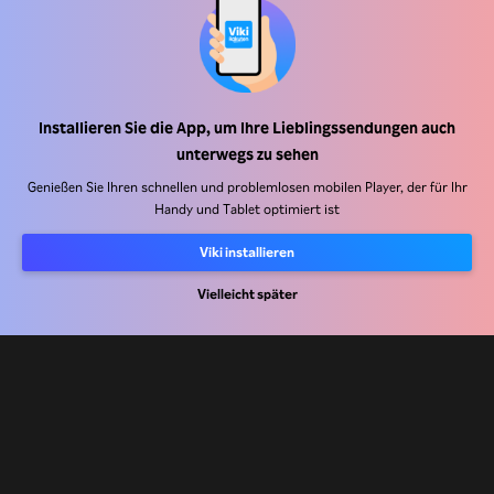
Hilfe Center
Arbeiten Sie mit uns zusammen
Installieren Sie die App, um Ihre Lieblingssendungen auch
Vertriebspartner
unterwegs zu sehen
Werbefachkräfte
Genießen Sie Ihren schnellen und problemlosen mobilen Player, der für Ihr
Handy und Tablet optimiert ist
Pressezentrum
Viki installieren
Nutzungsbedingungen
Vielleicht später
Datenschutzrichtlinie
Richtlinie zu Cookies und Tracking-Technologien
Urheberrechtsrichtlinie