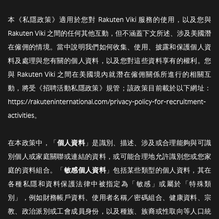
本《私隱政策》適用於您對 Rakuten Viki 服務的使用，以及您與
Rakuten Viki 之間的任何其他互動，但不涵蓋下文所述、涉及美國潛
在僱佣的情境。當中說明我們如何收集、使用、披露和保護個人資
料及處理與您有關的個人資料，以及您對這些資料享有的權利。您
與 Rakuten Viki 之間在美國境內就潛在僱佣關係所進行的相關互
動，將受《招聘活動私隱政策》規管；該政策目前載於以下網址：
https://rakuteninternational.com/privacy-policy-for-recruitment-
activities。
在本政策中，「
個人資料
」是識別、描述、涉及或合理能夠與可識
別個人或家庭關聯或連結的資料，或可能合理地允許識別您或您家
庭的資料組合。「
敏感個人資料
」包括某些類型的個人資料，其在
各種私隱和資料保護法律中被指定為「敏感」或屬於「特殊類
別」，例如財務帳戶資料、使用者名稱／密碼組合、健康資料、宗
教、政治派別或工會成員身份，以及種族、族裔或性取向等人口統