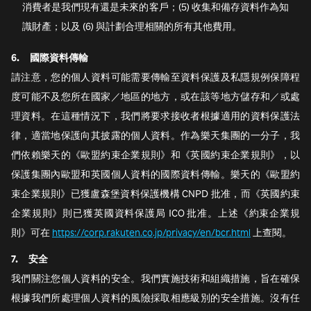
消費者是我們現有還是未來的客戶；(5) 收集和備存資料作為知
識財產；以及 (6) 與計劃合理相關的所有其他費用。
6.
國際資料傳輸
請注意，您的個人資料可能需要傳輸至資料保護及私隱規例保障程
度可能不及您所在國家／地區的地方，或在該等地方儲存和／或處
理資料。在這種情況下，我們將要求接收者根據適用的資料保護法
律，適當地保護向其披露的個人資料。作為樂天集團的一分子，我
們依賴樂天的《歐盟約束企業規則》和《英國約束企業規則》，以
保護集團內歐盟和英國個人資料的國際資料傳輸。樂天的《歐盟約
束企業規則》已獲盧森堡資料保護機構 CNPD 批准，而《英國約束
企業規則》則已獲英國資料保護局 ICO 批准。上述《約束企業規
則》可在
https://corp.rakuten.co.jp/privacy/en/bcr.html
上查閱。
7.
安全
我們關注您個人資料的安全。我們實施技術和組織措施，旨在確保
根據我們所處理個人資料的風險採取相應級別的安全措施。沒有任