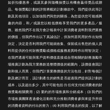
如折扣優惠券，或讓其參與隨機抽獎以有機會贏得獎品或贈
品。每個獎勵計劃的詳情將載於計劃條款中。我們提供此等計
劃及其他項目，以加強我們與您的關係，為您提供您可能感興
趣的內容，和／或讓您以較低價格享受我們的更多產品／服
務。雖然我們不在我方會計報表中計算消費者資料對我們業務
的價值，但我們作出以下真誠估計，供加州居民用於作出知情
決定，決定是否利用我們可能就收集、保留或出售您的個人資
料而提供的任何財務獎勵或價格或服務差異時作出明智決定：
在我們透過可能與客戶資料價值直接或合理相關的財務激勵市
場推廣計劃為我方業務創造整體價值的範圍內，該價值會因計
劃和個人而異，但我們計算業務價值的方法包括，針對每個計
劃及總計而言，該計劃產生的銷售是否超過我們提供該計劃的
成本，以及超出多少，其中可能包括 (1) 任何支付給消費者的財
務獎勵相關費用；(2) 要約的市場推廣和分銷成本；(3) 我們的
市場推廣團隊透過優化活動和充分推動消費者參與來提升所得
的消費者資料的付出的努力；(4) 利用我們過去的投資，以了解