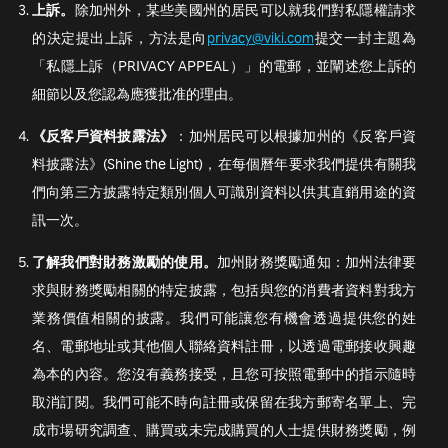
上訴。
除加州外，某些美國州的居民可以就我們對私隱權請求
的決定提出上訴，方法是向
privacy@viki.com
提交一封主題為
「私隱上訴（PRIVACY APPEAL）」的電郵，並闡述您上訴的
細節以及您認為應獲批准的理由。
《反客戶資料披露法》
：加州居民可以根據加州的《反客戶資
料披露法》(Shine the Light)，在每個曆年要求我們提供有關我
們向第三方披露特定類別個人可識別資料以供其直銷用途的資
訊一次。
了解我們對財務激勵的使用。
加州財務獎勵通知：加州法律要
求與財務獎勵相關的特定披露，包括與您的消費者資料對我方
業務價值相關的披露。我們可能讓您有機會透過提供您的姓
名、電郵地址或其他個人聯絡資料註冊，以透過電郵接收興趣
為本的內容。您沒有義務接受，且您可按照電郵中的指示隨時
取消訂閱。我們可能不時向註冊或保留在我方郵寄名單上、完
成市場研究調查、購買或未完成購買的人士提供財務獎勵，例