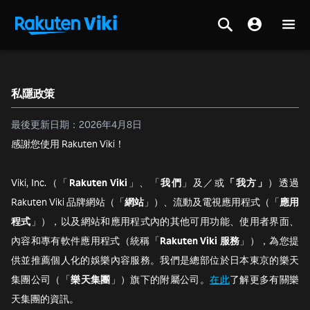
私隱政策
最後更新日期：2026年4月8日
感謝您使用 Rakuten Viki！
Viki, Inc.（「
Rakuten Viki
」、「
我們
」及／或
「我方」
）透過
Rakuten Viki 品牌網站（「
網站
」）、流動及電視應用程式（「
應用
程式
」），以及網站和應用程式內的其他可用功能、使用者界面、
內容和專有軟件應用程式（統稱「
Rakuten Viki 服務
」），為您提
供並推薦個人化的娛樂內容服務。我們是總部位於日本東京的樂天
集團公司（「
樂天集團
」）旗下的附屬公司。
在此
了解更多有關樂
天集團的資訊。