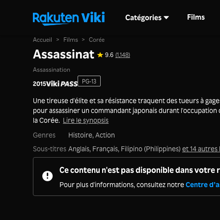
Films
Catégories
Accueil
>
Films
>
Corée
Assassinat
9.6
(1,148)
Assassination
PG-13
2015
Une tireuse d'élite et sa résistance traquent des tueurs à gage
pour assassiner un commandant japonais durant l'occupation
la Corée.
Lire le synopsis
Genres
Histoire,
Action
Sous-titres
Anglais, Français, Filipino (Philippines)
et 14 autres
Ce contenu n'est pas disponible dans votre 
Pour plus d'informations, consultez notre
Centre d’a