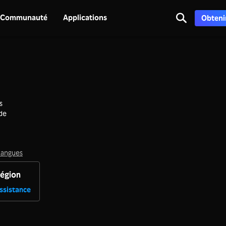
Communauté
Applications
Obtenir
s
 de
 langues
région
ssistance