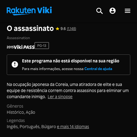
Tela inicial
>
Filmes
>
Coreia
O assassinato
9.6
(1,148)
Assassination
PG-13
2015
Este programa não está disponível na sua região
Para mais informações, acesse nossa
Central de ajuda
Na ocupação japonesa da Coreia, uma atiradora de elite e sua
equipe de resistência correm contra assassinos para eliminar um
comandante inimigo.
Ler a sinopse
Gêneros
Histórico,
Ação
Legendas
Inglês, Português, Búlgaro
e mais 14 idiomas