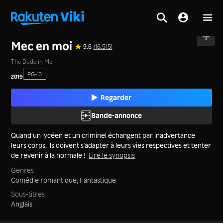
Accueil
>
Films
>
Corée
Mec en moi
9.6
(16,515)
The Dude in Me
PG-13
2019
Regarder
Bande-annonce
Quand un lycéen et un criminel échangent par inadvertance
leurs corps, ils doivent s'adapter à leurs vies respectives et tenter
de revenir à la normale !
Lire le synopsis
Genres
Comédie romantique,
Fantastique
Sous-titres
Anglais