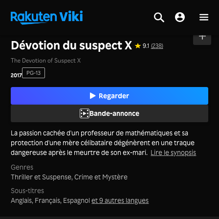
Accueil
>
Films
>
Chine Continentale
Dévotion du suspect X
9.1
(238)
The Devotion of Suspect X
PG-13
2017
Regarder
Bande-annonce
La passion cachée d'un professeur de mathématiques et sa
protection d'une mère célibataire dégénèrent en une traque
dangereuse après le meurtre de son ex-mari.
Lire le synopsis
Genres
Thriller et Suspense,
Crime et Mystère
Sous-titres
Anglais, Français, Espagnol
et 9 autres langues