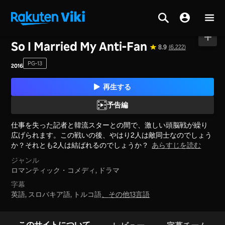
ホーム
>
映画
>
中国本土
So I Married My Anti-Fan
8.9
(6,222)
PG-13
2016
再生する
予告編
仕事を失った記者と韓流スターとの間で、激しい頭脳戦が繰り
広げられます。この戦いの後、やはり2人は敵同士なのでしょう
か？それとも2人は結ばれるのでしょうか？
あらすじを読む
ジャンル
ロマンティック・コメディ,
ドラマ
字幕
英語, スロバキア語, トルコ語
、
その他13言語
このサイトについて