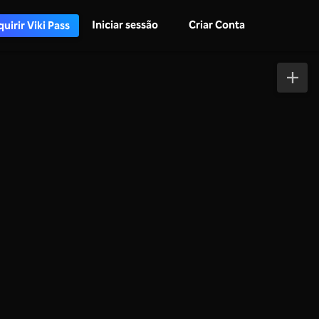
Iniciar sessão
Criar Conta
uirir Viki Pass