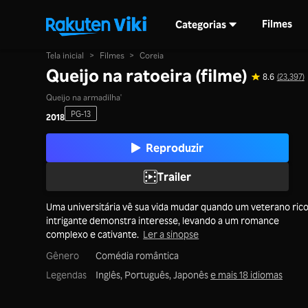
Filmes
Categorias
Tela inicial
>
Filmes
>
Coreia
Queijo na ratoeira (filme)
8.6
(23,397)
Queijo na armadilha'
PG-13
2018
Reproduzir
Trailer
Uma universitária vê sua vida mudar quando um veterano rico
intrigante demonstra interesse, levando a um romance
complexo e cativante.
Ler a sinopse
Gênero
Comédia romântica
Legendas
Inglês, Português, Japonês
e mais 18 idiomas