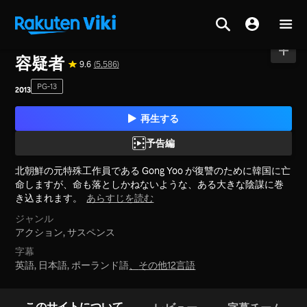
ホーム
>
映画
>
韓国
容疑者
9.6
(5,586)
PG-13
2013
再生する
予告編
北朝鮮の元特殊工作員である Gong Yoo が復讐のために韓国に亡
命しますが、命も落としかねないような、ある大きな陰謀に巻
き込まれます。
あらすじを読む
ジャンル
アクション,
サスペンス
字幕
英語, 日本語, ポーランド語
、
その他12言語
このサイトについて