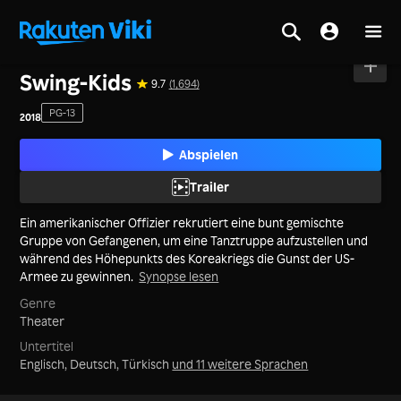
Startseite
>
Spielfilme
>
Korea
Swing-Kids
9.7
(1,694)
PG-13
2018
Abspielen
Trailer
Ein amerikanischer Offizier rekrutiert eine bunt gemischte
Gruppe von Gefangenen, um eine Tanztruppe aufzustellen und
während des Höhepunkts des Koreakriegs die Gunst der US-
Armee zu gewinnen.
Synopse lesen
Genre
Theater
Untertitel
Englisch, Deutsch, Türkisch
und 11 weitere Sprachen