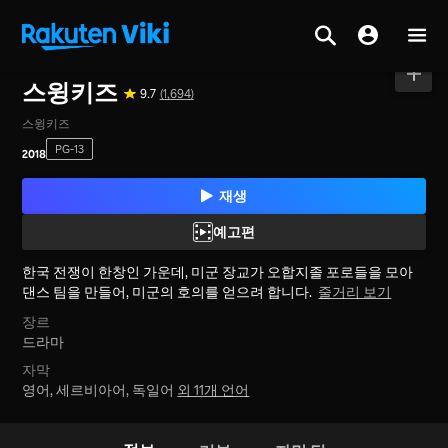
홈
>
영화
>
대한민국
스윙키즈
9.7
(1,694)
스윙키즈
PG-13
2018
재생
예고편
한국 전쟁이 한창인 가운데, 미군 장교가 오합지졸 포로들을 모아
댄스 팀을 만들어, 미군의 호의를 얻으려 합니다.
줄거리 보기
장르
드라마
자막
영어, 세르비아어, 독일어
외 11개 언어