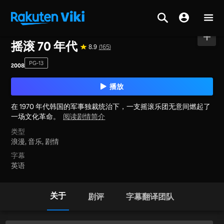
主页
>
电影
>
韩国
摇滚 70 年代
8.9
(165)
PG-13
2008
播放
在 1970 年代韩国的军事独裁统治下，一支摇滚乐团无意间燃起了
一场文化革命。
阅读剧情简介
类型
浪漫,
音乐,
剧情
字幕
英语
关于
剧评
字幕翻译团队