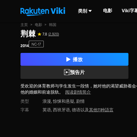
电影
Viki
类别
主页
>
电影
>
韩国
荆棘
7.8
(2,920)
NC-17
2014
播放
预告片
受欢迎的体育教师与学生发生一段情，她对他的渴望威胁着会
他的婚姻和前途脱轨。
阅读剧情简介
类型
浪漫,
惊悚和悬疑,
剧情
字幕
英语, 西班牙语, 德语以及
其他11种語言