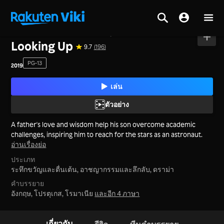
หน้าหลัก
>
ภาพยนตร์
>
จีนแผ่นดินใหญ่
Looking Up
9.7
(196)
PG-13
2019
เล่น
ตัวอย่าง
A father's love and wisdom help his son overcome academic
challenges, inspiring him to reach for the stars as an astronaut.
อ่านเรื่องย่อ
ประเภท
ระทึกขวัญและตื่นเต้น,
อาชญากรรมและลึกลับ,
ดราม่า
คำบรรยาย
อังกฤษ, โปรตุเกส, โรมาเนีย
และอีก 4 ภาษา
เกี่ยวกับ