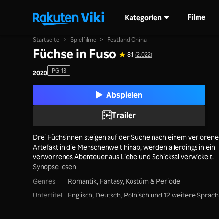
Filme
Kategorien
Startseite
>
Spielfilme
>
Festland China
Füchse in Fuso
8.1
(2,022)
PG-13
2020
Abspielen
Trailer
Drei Füchsinnen steigen auf der Suche nach einem verloren
Artefakt in die Menschenwelt hinab, werden allerdings in ein
verworrenes Abenteuer aus Liebe und Schicksal verwickelt.
Synopse lesen
Genres
Romantik,
Fantasy,
Kostüm & Periode
Untertitel
Englisch, Deutsch, Polnisch
und 12 weitere Sprac