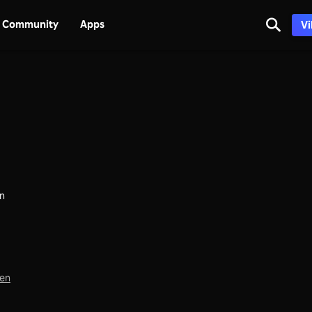
Community
Apps
Vi
en
hen