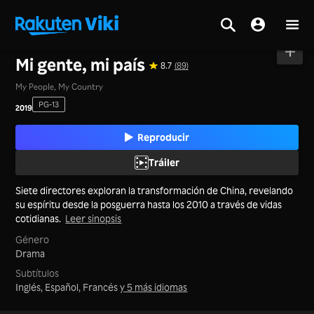
Inicio
>
Películas
>
China Continental
Mi gente, mi país
8.7
(89)
My People, My Country
PG-13
2019
Reproducir
Tráiler
Siete directores exploran la transformación de China, revelando
su espíritu desde la posguerra hasta los 2010 a través de vidas
cotidianas.
Leer sinopsis
Género
Drama
Subtítulos
Inglés, Español, Francés
y 5 más idiomas