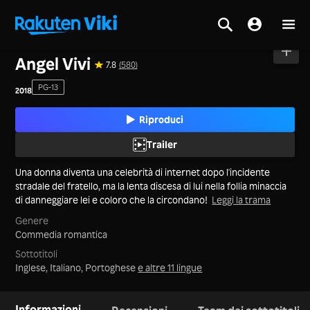
Casa
>
Film
>
Taiwan
Angel Vivi
7.8
(580)
PG-13
2018
Riproduci
Trailer
Una donna diventa una celebrità di internet dopo l'incidente
stradale del fratello, ma la lenta discesa di lui nella follia minaccia
di danneggiare lei e coloro che la circondano!
Leggi la trama
Genere
Commedia romantica
Sottotitoli
Inglese, Italiano, Portoghese
e altre 11 lingue
Informazioni